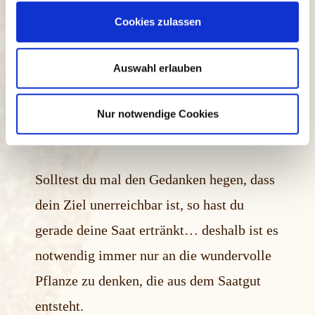
Ich fühle mich am Ziel angekommen
u
Cookies zulassen
s
w
Ich spreche nur noch mit Menschen über
a
Auswahl erlauben
h
meine Ziele, die mich in meinem
l
unerschütterlichen Glauben es zu
Nur notwendige Cookies
erreichen, stärken.
Solltest du mal den Gedanken hegen, dass
dein Ziel unerreichbar ist, so hast du
gerade deine Saat ertränkt… deshalb ist es
notwendig immer nur an die wundervolle
Pflanze zu denken, die aus dem Saatgut
entsteht.