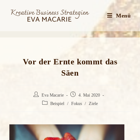
Zum
Inhalt
Menü
springen
Vor der Ernte kommt das
Säen
Beitrags-
Beitrag
Eva Macarie
4. Mai 2020
Autor:
veröffentlicht:
Beitrags-
Beispiel
/
Fokus
/
Ziele
Kategorie: