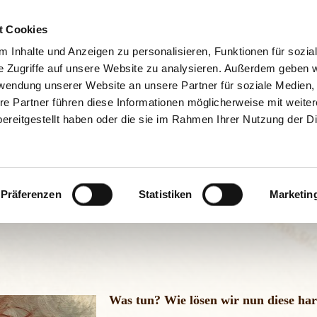
t Cookies
Grafik Workshop
Online Business starten
Kun
 Inhalte und Anzeigen zu personalisieren, Funktionen für sozia
e Zugriffe auf unsere Website zu analysieren. Außerdem geben w
rwendung unserer Website an unsere Partner für soziale Medien
re Partner führen diese Informationen möglicherweise mit weite
ereitgestellt haben oder die sie im Rahmen Ihrer Nutzung der D
Kreative Blockaden lösen
Präferenzen
Statistiken
Marketin
Beitrags-
Beitrag
Beitrags-
Eva Macarie
15. April 2020
Kreativität
Autor:
veröffentlicht:
Kategorie:
Was tun? Wie lösen wir nun diese ha