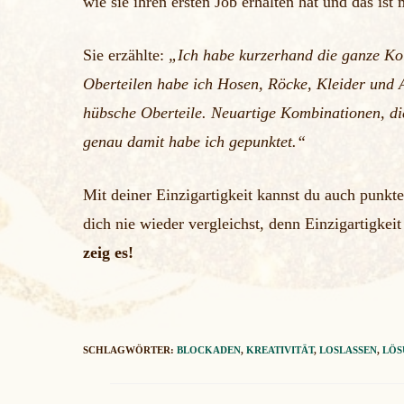
wie sie ihren ersten Job erhalten hat und das ist
Sie erzählte:
„Ich habe kurzerhand die ganze Kol
Oberteilen habe ich Hosen, Röcke, Kleider und A
hübsche Oberteile. Neuartige Kombinationen, d
genau damit habe ich gepunktet.“
Mit deiner Einzigartigkeit kannst du auch punkt
dich nie wieder vergleichst, denn Einzigartigkeit
zeig es!
SCHLAGWÖRTER:
BLOCKADEN
,
KREATIVITÄT
,
LOSLASSEN
,
LÖS