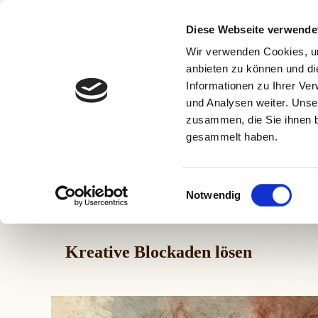
Zum
Inhalt
Diese Webseite verwende
Über mich
springen
Wir verwenden Cookies, um
anbieten zu können und di
Informationen zu Ihrer Ve
und Analysen weiter. Unse
zusammen, die Sie ihnen b
gesammelt haben.
E
Notwendig
i
n
w
Kreative Blockaden lösen
i
l
l
i