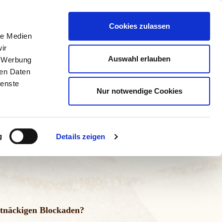
denstimmen
Termin buchen
Blog
Kontakt
Cookies zulassen
le Medien
ir
Auswahl erlauben
, Werbung
ren Daten
ienste
Nur notwendige Cookies
g
Details zeigen
rtnäckigen Blockaden?