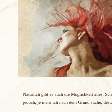
g
u
n
g
s
a
u
s
w
a
h
l
Natürlich gibt es auch die Möglichkeit alles, Sc
jedoch, je mehr ich nach dem Grund suche, desto