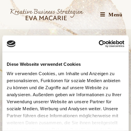
Zum
Inhalt
Menü
springen
Diese Webseite verwendet Cookies
Wir verwenden Cookies, um Inhalte und Anzeigen zu
personalisieren, Funktionen für soziale Medien anbieten
zu können und die Zugriffe auf unsere Website zu
analysieren. Außerdem geben wir Informationen zu Ihrer
Verwendung unserer Website an unsere Partner für
soziale Medien, Werbung und Analysen weiter. Unsere
Partner führen diese Informationen möglicherweise mit
BEISPIEL
/
SCHREIBEN
/
ZIELE
weiteren Daten zusammen, die Sie ihnen bereitgestellt
haben oder die sie im Rahmen Ihrer Nutzung der Dienste