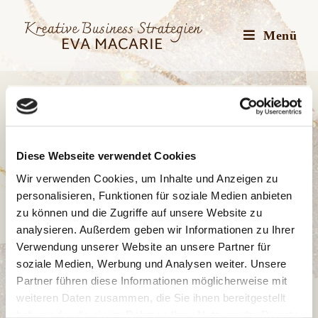
Zum
Inhalt
Menü
springen
Diese Webseite verwendet Cookies
Wir verwenden Cookies, um Inhalte und Anzeigen zu
personalisieren, Funktionen für soziale Medien anbieten
zu können und die Zugriffe auf unsere Website zu
analysieren. Außerdem geben wir Informationen zu Ihrer
Verwendung unserer Website an unsere Partner für
soziale Medien, Werbung und Analysen weiter. Unsere
Partner führen diese Informationen möglicherweise mit
BEISPIEL
/
SCHREIBEN
/
ZIELE
weiteren Daten zusammen, die Sie ihnen bereitgestellt
haben oder die sie im Rahmen Ihrer Nutzung der Dienste